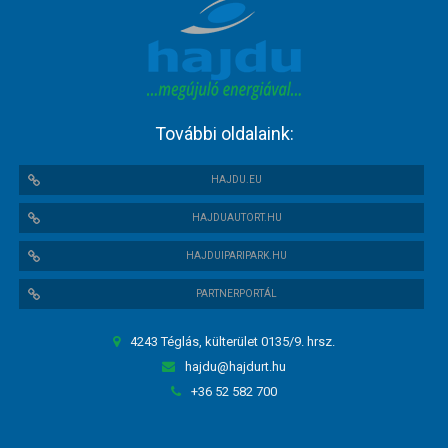
További oldalaink:
HAJDU.EU
HAJDUAUTORT.HU
HAJDUIPARIPARK.HU
PARTNERPORTÁL
4243 Téglás, külterület 0135/9. hrsz.
hajdu@hajdurt.hu
+36 52 582 700