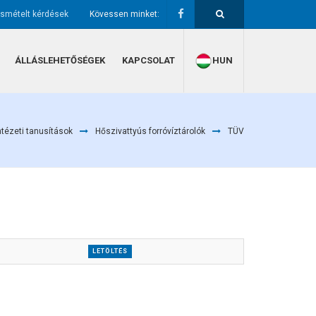
ismételt kérdések
Kövessen minket:
ÁLLÁSLEHETŐSÉGEK
KAPCSOLAT
HUN
ntézeti tanusítások
Hőszivattyús forróvíztárolók
TÜV
LETÖLTÉS