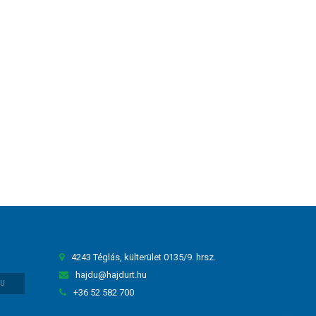
4243 Téglás, külterület 0135/9. hrsz.
hajdu@hajdurt.hu
HU
+36 52 582 700