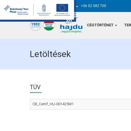
hajdu@hajdurt.hu
+36 52 582 700
CÉGTÖRTÉNET
TE
Letöltések
TÜV
CB_Certif_HU-001425M1