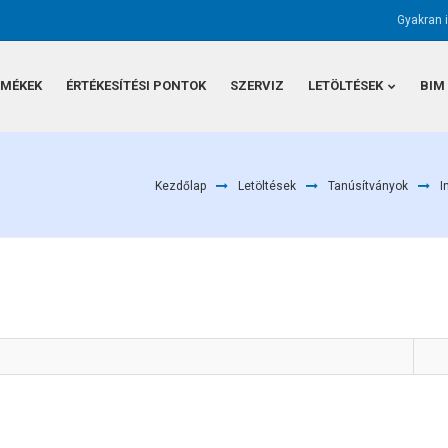
Gyakran 
RMÉKEK
ÉRTÉKESÍTÉSI PONTOK
SZERVIZ
LETÖLTÉSEK
BIM
Kezdőlap
Letöltések
Tanúsítványok
I