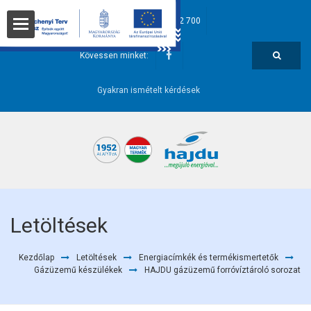
hajdu@hajdurt.hu
+36 52 582 700
t
Kövessen minket:
Gyakran ismételt kérdések
i pontok
Letöltések
Kezdőlap
Letöltések
Energiacímkék és termékismertetők
őségek
Gázüzemű készülékek
HAJDU gázüzemű forróvíztároló sorozat