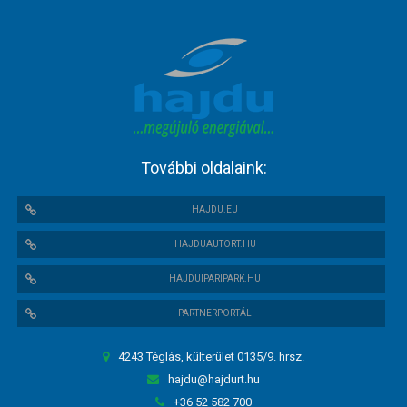
További oldalaink:
HAJDU.EU
HAJDUAUTORT.HU
HAJDUIPARIPARK.HU
PARTNERPORTÁL
4243 Téglás, külterület 0135/9. hrsz.
hajdu@hajdurt.hu
+36 52 582 700