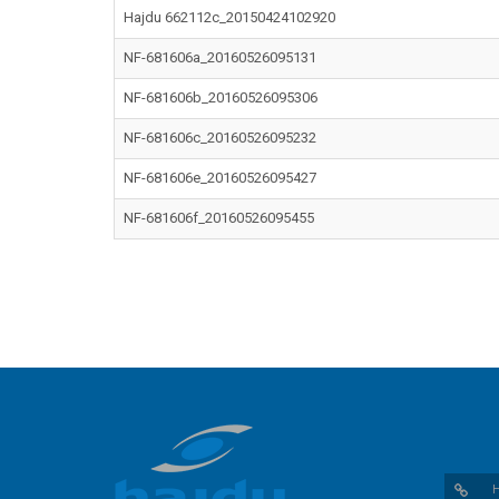
Hajdu 662112c_20150424102920
NF-681606a_20160526095131
NF-681606b_20160526095306
NF-681606c_20160526095232
NF-681606e_20160526095427
NF-681606f_20160526095455
H