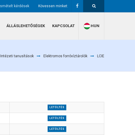
ismételt kérdések
Kövessen minket:
ÁLLÁSLEHETŐSÉGEK
KAPCSOLAT
HUN
Intézeti tanusítások
Elektromos forróvíztárolók
LCIE
LETÖLTÉS
LETÖLTÉS
LETÖLTÉS