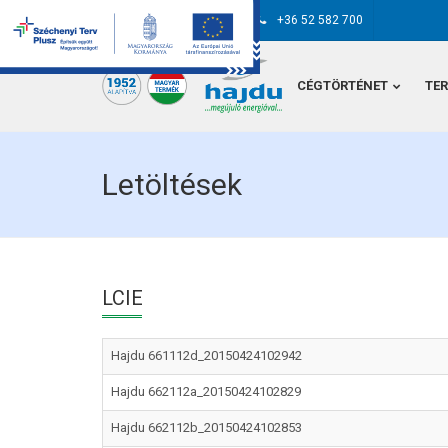
hajdu@hajdurt.hu
+36 52 582 700
CÉGTÖRTÉNET
TE
Letöltések
LCIE
Hajdu 661112d_20150424102942
Hajdu 662112a_20150424102829
Hajdu 662112b_20150424102853