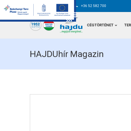
hajdu@hajdurt.hu
+36 52 582 700
CÉGTÖRTÉNET
TE
HAJDUhír Magazin