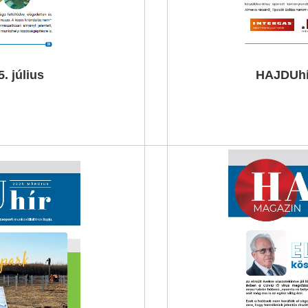
. július
HAJDUhí