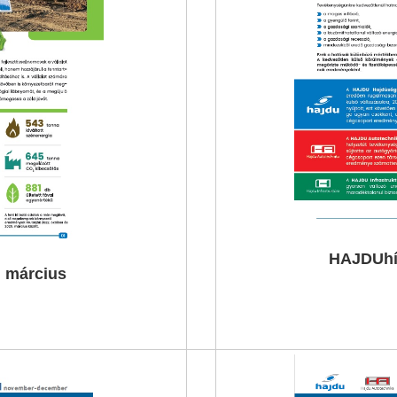
HAJDUhír
 március