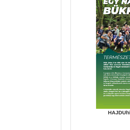
HAJDUhír