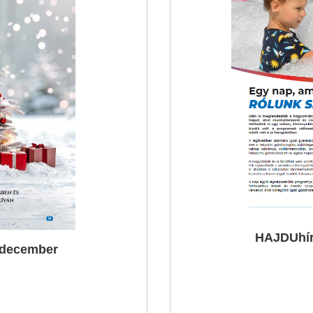
HAJDUhír
 december