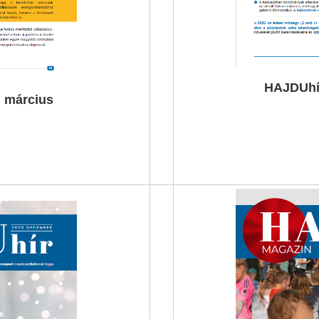
HAJDUhír
 március