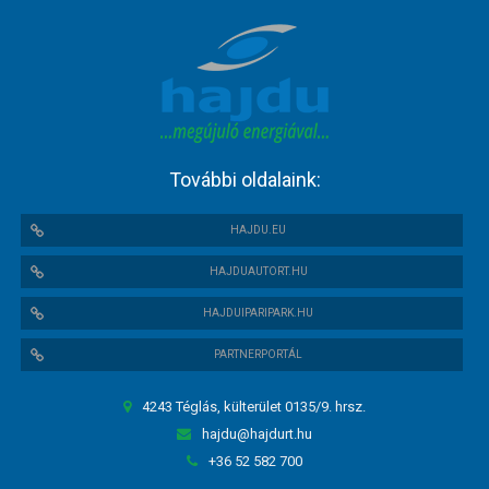
További oldalaink:
HAJDU.EU
HAJDUAUTORT.HU
HAJDUIPARIPARK.HU
PARTNERPORTÁL
4243 Téglás, külterület 0135/9. hrsz.
hajdu@hajdurt.hu
+36 52 582 700