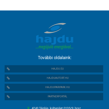
További oldalaink:
HAJDU.EU
HAJDUAUTORT.HU
HAJDUIPARIPARK.HU
PARTNERPORTÁL
4243 Téglás, külterület 0135/9. hrsz.