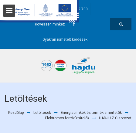
hajdu@hajdurt.hu
+36 52 582 700
t
Kövessen minket:
Gyakran ismételt kérdések
i pontok
Letöltések
Kezdőlap
Letöltések
Energiacímkék és termékismertetők
őségek
Elektromos forróvíztárolók
HADJU Z C sorozat