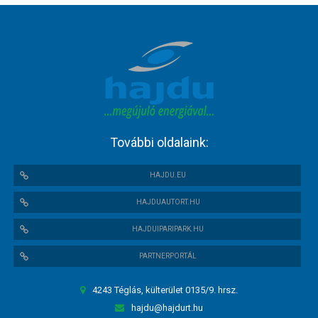
További oldalaink:
HAJDU.EU
HAJDUAUTORT.HU
HAJDUIPARIPARK.HU
PARTNERPORTÁL
4243 Téglás, külterület 0135/9. hrsz.
hajdu@hajdurt.hu