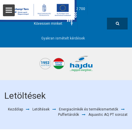
hajdu@hajdurt.hu
+36 52 582 700
t
Kövessen minket:
Gyakran ismételt kérdések
i pontok
Letöltések
Kezdőlap
Letöltések
Energiacímkék és termékismertetők
őségek
Puffertárolók
Aquastic AQ PT sorozat