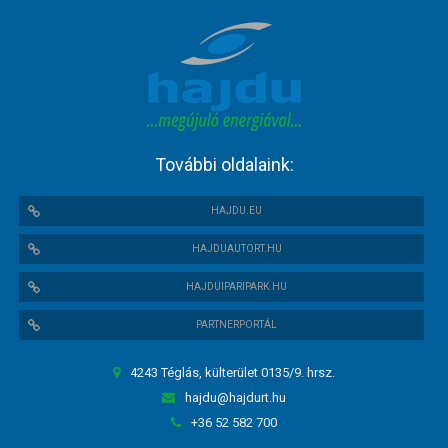
További oldalaink:
HAJDU.EU
HAJDUAUTORT.HU
HAJDUIPARIPARK.HU
PARTNERPORTÁL
4243 Téglás, külterület 0135/9. hrsz.
hajdu@hajdurt.hu
+36 52 582 700