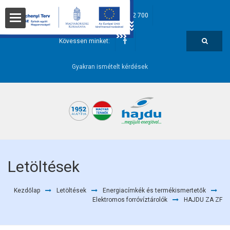
hajdu@hajdurt.hu
+36 52 582 700
t
Kövessen minket:
Gyakran ismételt kérdések
i pontok
Letöltések
Kezdőlap
Letöltések
Energiacímkék és termékismertetők
őségek
Elektromos forróvíztárolók
HAJDU ZA ZF