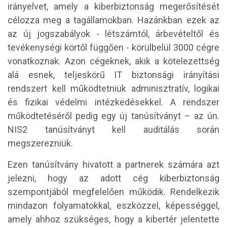
irányelvet, amely a kiberbiztonság megerősítését
célozza meg a tagállamokban. Hazánkban ezek az
az új jogszabályok - létszámtól, árbevételtől és
tevékenységi körtől függően - körülbelül 3000 cégre
vonatkoznak. Azon cégeknek, akik a kötelezettség
alá esnek, teljeskörű IT biztonsági irányítási
rendszert kell működtetniük adminisztratív, logikai
és fizikai védelmi intézkedésekkel. A rendszer
működtetéséről pedig egy új tanúsítványt – az ún.
NIS2 tanúsítványt kell auditálás során
megszerezniük.
Ezen tanúsítvány hivatott a partnerek számára azt
jelezni, hogy az adott cég kiberbiztonság
szempontjából megfelelően működik. Rendelkezik
mindazon folyamatokkal, eszközzel, képességgel,
amely ahhoz szükséges, hogy a kibertér jelentette