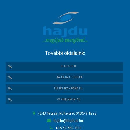
További oldalaink:
HAJDU.EU
HAJDUAUTORT.HU
HAJDUIPARIPARK.HU
PARTNERPORTÁL
4243 Téglás, külterület 0135/9. hrsz.
hajdu@hajdurt.hu
+36 52 582 700