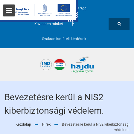
hajdu@hajdurt.hu
+36 52 582 700
t
Kövessen minket:
Gyakran ismételt kérdések
i pontok
Bevezetésre kerül a NIS2
kiberbiztonsági védelem.
őségek
Kezdőlap
Hírek
Bevezetésre kerül a NIS2 kiberbiztonsági
védelem.