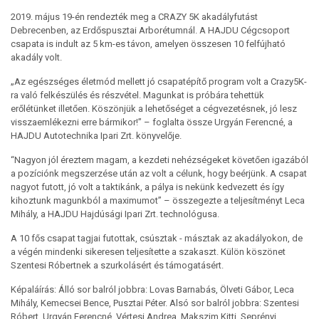
2019. május 19-én rendezték meg a CRAZY 5K akadályfutást
Debrecenben, az Erdőspusztai Arborétumnál. A HAJDU Cégcsoport
csapata is indult az 5 km-es távon, amelyen összesen 10 felfújható
akadály volt.
„Az egészséges életmód mellett jó csapatépítő program volt a Crazy5K-
ra való felkészülés és részvétel. Magunkat is próbára tehettük
erőlétünket illetően. Köszönjük a lehetőséget a cégvezetésnek, jó lesz
visszaemlékezni erre bármikor!” – foglalta össze Urgyán Ferencné, a
HAJDU Autotechnika Ipari Zrt. könyvelője.
“Nagyon jól éreztem magam, a kezdeti nehézségeket követően igazából
a pozíciónk megszerzése után az volt a célunk, hogy beérjünk. A csapat
nagyot futott, jó volt a taktikánk, a pálya is nekünk kedvezett és így
kihoztunk magunkból a maximumot” – összegezte a teljesítményt Leca
Mihály, a HAJDU Hajdúsági Ipari Zrt. technológusa.
A 10 fős csapat tagjai futottak, csúsztak - másztak az akadályokon, de
a végén mindenki sikeresen teljesítette a szakaszt. Külön köszönet
Szentesi Róbertnek a szurkolásért és támogatásért.
Képaláírás: Álló sor balról jobbra: Lovas Barnabás, Ölveti Gábor, Leca
Mihály, Kemecsei Bence, Pusztai Péter. Alsó sor balról jobbra: Szentesi
Róbert, Urgyán Ferencné, Vértesi Andrea, Makszim Kitti, Seprényi