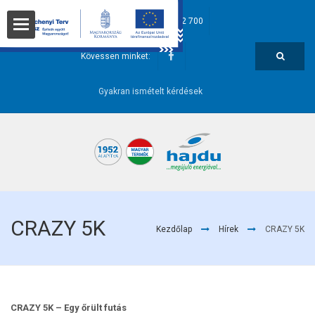
hajdu@hajdurt.hu
+36 52 582 700
t
Kövessen minket:
Gyakran ismételt kérdések
i pontok
CRAZY 5K
Kezdőlap
Hírek
CRAZY 5K
őségek
CRAZY 5K – Egy őrült futás