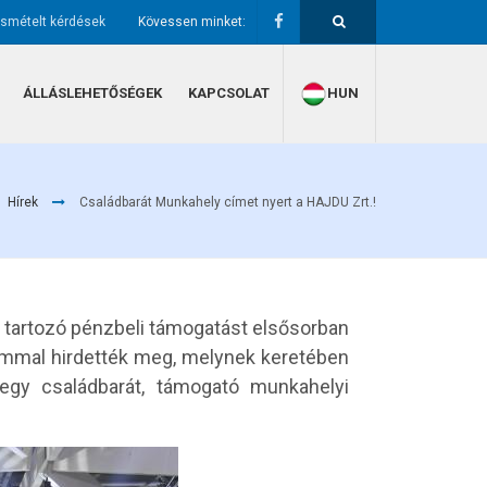
ismételt kérdések
Kövessen minket:
ÁLLÁSLEHETŐSÉGEK
KAPCSOLAT
HUN
Hírek
Családbarát Munkahely címet nyert a HAJDU Zrt.!
 tartozó pénzbeli támogatást elsősorban
lommal hirdették meg, melynek keretében
egy családbarát, támogató munkahelyi