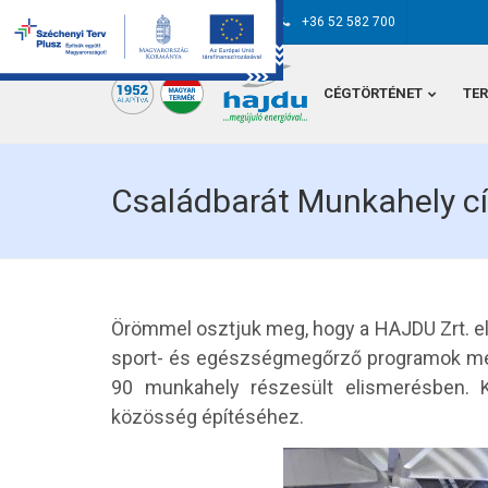
hajdu@hajdurt.hu
+36 52 582 700
CÉGTÖRTÉNET
TE
Családbarát Munkahely cí
Örömmel osztjuk meg, hogy a HAJDU Zrt. el
sport- és egészségmegőrző programok megva
90 munkahely részesült elismerésben. K
közösség építéséhez.