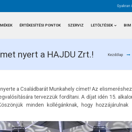
Gyakran 
RMÉKEK
ÉRTÉKESÍTÉSI PONTOK
SZERVIZ
LETÖLTÉSEK
BIM
met nyert a HAJDU Zrt.!
Kezdőlap
nyerte a Családbarát Munkahely címet! Az elismeréshez
lósítására tervezzük fordítani. A díjat idén 15. alka
öszönjük minden kollégánknak, hogy hozzájárulnak 