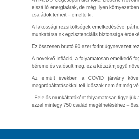
elszálló energiaárak, de még ilyen környezetben
családok terheit – emelte ki.
A lakossági rezsiköltségek emelkedésével párhu
munkatársaink egzisztenciális biztonsága érdek
Ez összesen bruttó 90 ezer forint úgynevezett r
A növekvő infláció, a folyamatosan emelkedő fo
béremelés valósult meg, ez a kétszámjegyű növeke
Az elmúlt években a COVID járvány követk
megpróbáltatásokkal teli időszak nem ért még vég
- Felelős munkáltatóként folyamatosan figyeljük
ezzel mintegy 750 család megélhetéséhez – ös