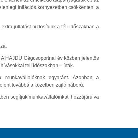
elenlegi inflációs környezetben csökkenteni a
ra juttatást biztosítunk a téli időszakban a
zzá.
ak. A HAJDU Cégcsoportnál év közben jelentős
ívásokkal teli időszakban – írták.
a munkavállalóknak egyaránt. Azonban a
jelent továbbá a közelben zajló háború.
ben segítjük munkavállalóinkat, hozzájárulva