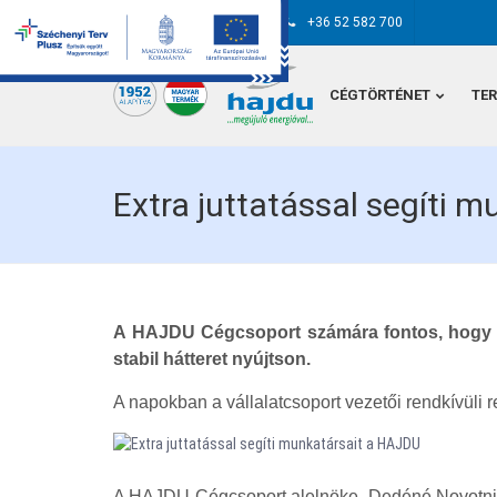
hajdu@hajdurt.hu
+36 52 582 700
CÉGTÖRTÉNET
TE
Extra juttatással segíti 
A HAJDU Cégcsoport számára fontos, hogy a
stabil hátteret nyújtson.
A napokban a vállalatcsoport vezetői rendkívüli 
A HAJDU Cégcsoport alelnöke, Dedéné Novotni A