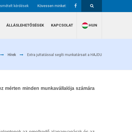
ismételt kérdések
Kövessen minket:
ÁLLÁSLEHETŐSÉGEK
KAPCSOLAT
HUN
Hírek
Extra juttatással segíti munkatársait a HAJDU
ez mérten minden munkavállalója számára
 jelentenek az emelkedő alapanyagárak és az