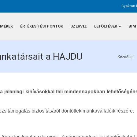
Gyakran 
RMÉKEK
ÉRTÉKESÍTÉSI PONTOK
SZERVIZ
LETÖLTÉSEK
BIM
munkatársait a HAJDU
Kezdőlap
 jelenlegi kihívásokkal teli mindennapokban lehetőségéh
rezsitámogatás biztosításáról döntöttek munkavállalóik részére.
nna így fogalmazta meg: - A cégcsoportnak is jelentős terhet