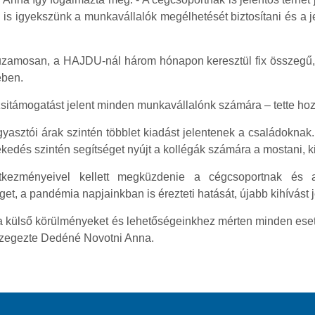
 is igyekszünk a munkavállalók megélhetését biztosítani és a j
zamosan, a HAJDU-nál három hónapon keresztül fix összegű, ext
ében.
ezsitámogatást jelent minden munkavállalónk számára – tette ho
gyasztói árak szintén többlet kiadást jelentenek a családokn
dés szintén segítséget nyújt a kollégák számára a mostani, kih
ezményeivel kellett megküzdenie a cégcsoportnak és 
et, a pandémia napjainkban is érezteti hatását, újabb kihívást 
 a külső körülményeket és lehetőségeinkhez mérten minden eset
szegezte Dedéné Novotni Anna.