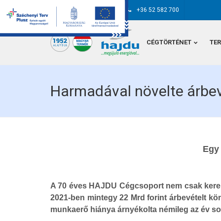
hajdu@hajdurt.hu
+36 52 582 700
CÉGTÖRTÉNET
TE
Harmadával növelte árbe
Egy 
A 70 éves HAJDU Cégcsoport nem csak kerek é
2021-ben mintegy 22 Mrd forint árbevételt kö
munkaerő hiánya árnyékolta némileg az év so