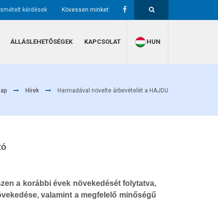
ismételt kérdések
Kövessen minket:
ÁLLÁSLEHETŐSÉGEK
KAPCSOLAT
HUN
lap
Hírek
Harmadával növelte árbevételét a HAJDU
tó
zen a korábbi évek növekedését folytatva,
 növekedése, valamint a megfelelő minőségű