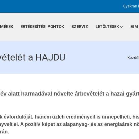
Gyakran 
RMÉKEK
ÉRTÉKESÍTÉSI PONTOK
SZERVIZ
LETÖLTÉSEK
BIM
vételét a HAJDU
Kezdő
év alatt harmadával növelte árbevételét a hazai gyár
vfordulóját, hanem üzleti eredményeit is ünnepelheti, his
nyvelt el. A pozitív képet az alapanyag- és az energiaárak
rán.