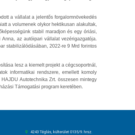
dott a vállalat a jelentős forgalomnövekedés
miatt a volumenek olykor hektikusan alakultak,
őképességünk stabil maradjon és egy óriási,
Anna, az autóipari vállalat vezérigazgatója.
ar stabilizálódásában, 2022-re 9 Mrd forintos
ítása lesz a kiemelt projekt a cégcsoportnál,
tok informatikai rendszere, emellett komoly
s a HAJDU Autotechnika Zrt. összesen mintegy
ruházási Támogatási program keretében.
4243 Téglás, külterület 0135/9. hrsz.