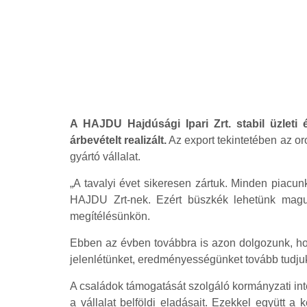
A HAJDU Hajdúsági Ipari Zrt. stabil üzleti
árbevételt realizált.
Az export tekintetében az or
gyártó vállalat.
„A tavalyi évet sikeresen zártuk. Minden piacu
HAJDU Zrt-nek. Ezért büszkék lehetünk magunk
megítélésünkön.
Ebben az évben továbbra is azon dolgozunk, hogy
jelenlétünket, eredményességünket tovább tudjuk
A családok támogatását szolgáló kormányzati int
a vállalat belföldi eladásait. Ezekkel együtt a