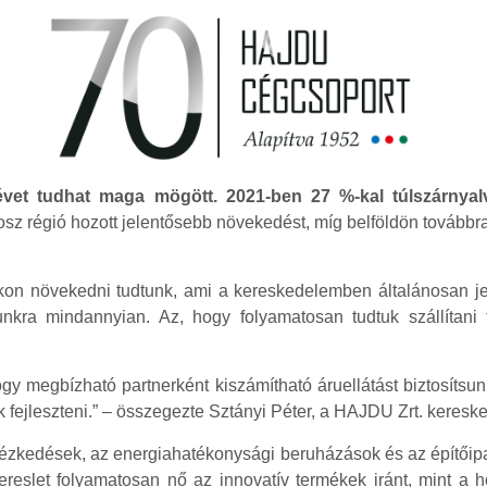
 évet tudhat maga mögött. 2021-ben 27 %-kal túlszárnya
osz régió hozott jelentősebb növekedést, míg belföldön továbbr
nkon növekedni tudtunk, ami a kereskedelemben általánosan jel
ra mindannyian. Az, hogy folyamatosan tudtuk szállítani te
 megbízható partnerként kiszámítható áruellátást biztosítsunk
 fejleszteni.” – összegezte Sztányi Péter, a HAJDU Zrt. kereske
ézkedések, az energiahatékonysági beruházások és az építőipar
 kereslet folyamatosan nő az innovatív termékek iránt, mint a