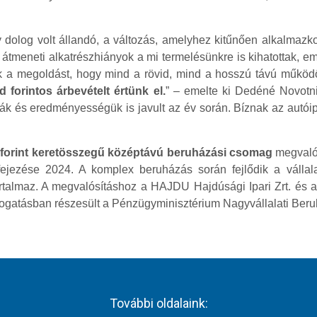
dolog volt állandó, a változás, amelyhez kitűnően alkalmazko
z átmeneti alkatrészhiányok a mi termelésünkre is kihatottak, e
k a megoldást, hogy mind a rövid, mind a hosszú távú működ
forintos árbevételt értünk el.
” – emelte ki Dedéné Novotni 
ták és eredményességük is javult az év során. Bíznak az autóip
rd forint keretösszegű középtávú beruházási csomag
megvalós
ejezése 2024. A komplex beruházás során fejlődik a vállala
t tartalmaz. A megvalósításhoz a HAJDU Hajdúsági Ipari Zrt. é
 támogatásban részesült a Pénzügyminisztérium Nagyvállalati Be
További oldalaink: