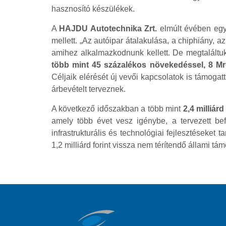
hasznosító készülékek.
A
HAJDU Autotechnika Zrt.
elmúlt évében egy 
mellett. „Az autóipar átalakulása, a chiphiány, a
amihez alkalmazkodnunk kellett. De megtaláltu
több mint 45 százalékos növekedéssel, 8 Mrd 
Céljaik elérését új vevői kapcsolatok is támogat
árbevételt terveznek.
A következő időszakban a több mint
2,4 milliá
amely több évet vesz igénybe, a tervezett bef
infrastrukturális és technológiai fejlesztéseke
1,2 milliárd forint vissza nem térítendő állami