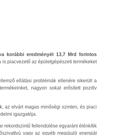
lva korábbi eredményét 13,7 Mrd forintos
a is piacvezető az épületgépészeti termékeket
lemző ellátási problémák ellenére sikerült a
rmékeinket, nagyon sokat erősített pozitív
, az elvárt magas minőségi szinten, és piaci
delmi igazgatója.
 rekordszintű fellendülése egyaránt élénkítik
 hőszivattyú vagy az egyéb megújuló energiát