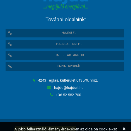
További oldalaink:
HAJDU.EU
HAJDUAUTORT.HU
HAJDUIPARIPARK.HU
PARTNERPORTÁL
4243 Téglás, külterület 0135/9. hrsz.
hajdu@hajdurt.hu
+36 52 582 700
✖
HAJDU Hajdúsági Ipari Zrt. ©
2018. Minden jog fenntartva.
A jobb felhasználói élmény érdekében az oldalon cookie-kat