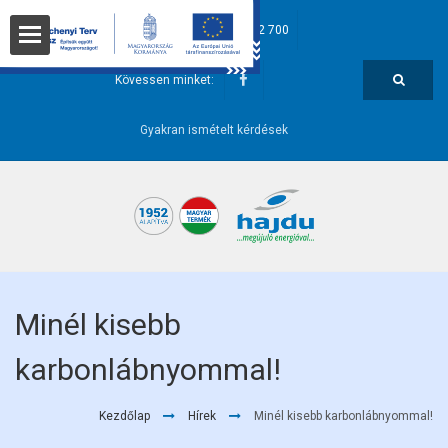
hajdu@hajdurt.hu
+36 52 582 700
t
Kövessen minket:
Gyakran ismételt kérdések
i pontok
Minél kisebb
karbonlábnyommal!
őségek
Kezdőlap
Hírek
Minél kisebb karbonlábnyommal!