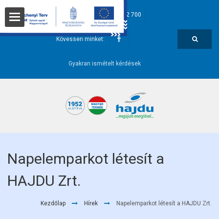
hajdu@hajdurt.hu
+36 52 582 700
t
Kövessen minket:
Gyakran ismételt kérdések
i pontok
Napelemparkot létesít a
HAJDU Zrt.
őségek
Kezdőlap
Hírek
Napelemparkot létesít a HAJDU Zrt.