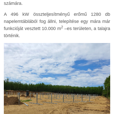
számára.
A 496 kW összteljesítményű erőmű 1280 db
napelemtáblából fog állni, telepítése egy mára már
2
funkcióját vesztett 10.000 m
–es területen, a talajra
történik.