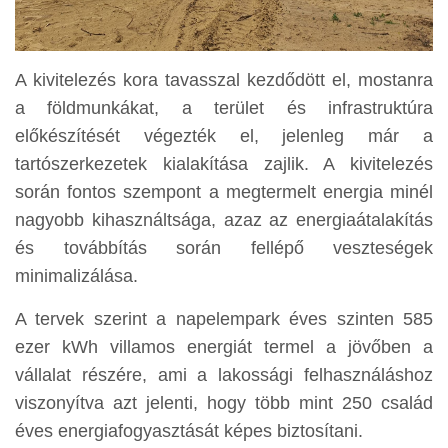
A kivitelezés kora tavasszal kezdődött el, mostanra
a földmunkákat, a terület és infrastruktúra
előkészítését végezték el, jelenleg már a
tartószerkezetek kialakítása zajlik. A kivitelezés
során fontos szempont a megtermelt energia minél
nagyobb kihasználtsága, azaz az energiaátalakítás
és továbbítás során fellépő veszteségek
minimalizálása.
A tervek szerint a napelempark éves szinten 585
ezer kWh villamos energiát termel a jövőben a
vállalat részére, ami a lakossági felhasználáshoz
viszonyítva azt jelenti, hogy több mint 250 család
éves energiafogyasztását képes biztosítani.