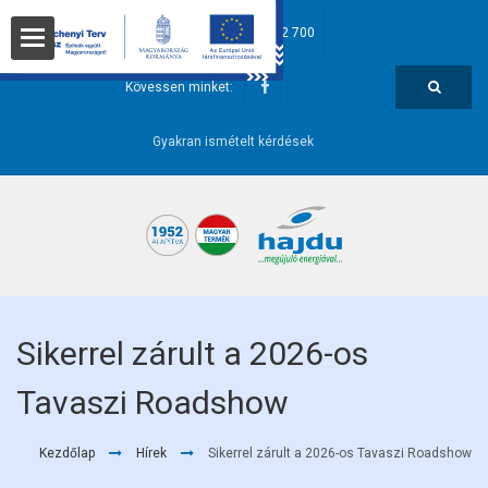
hajdu@hajdurt.hu
+36 52 582 700
t
Kövessen minket:
Gyakran ismételt kérdések
i pontok
Sikerrel zárult a 2026-os
Tavaszi Roadshow
őségek
Kezdőlap
Hírek
Sikerrel zárult a 2026-os Tavaszi Roadshow