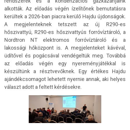
rendszerek és a kondenzációs gázkazánjaink
alkották. Az előadás végén ízelítőnek bemutatásra
kerültek a 2026-ban piacra kerülő Hajdu újdonságok.
A megjelenteknek tetszett az új R290-es
hőszivattyú, R290-es hőszivattyús forróvíztároló, a
Nordtron NT elektromos forróvíztároló és a
lakossági hőközpont is. A megjelenteket kávéval,
üdítővel és pogácsával vendégeltük meg. Továbbá
az előadás végén egy nyereményjátékkal is
készültünk a résztvevőknek. Egy értékes Hajdu
ajándékcsomagot lehetett nyernie annak, aki helyes
választ adott a feltett kérdésekre.