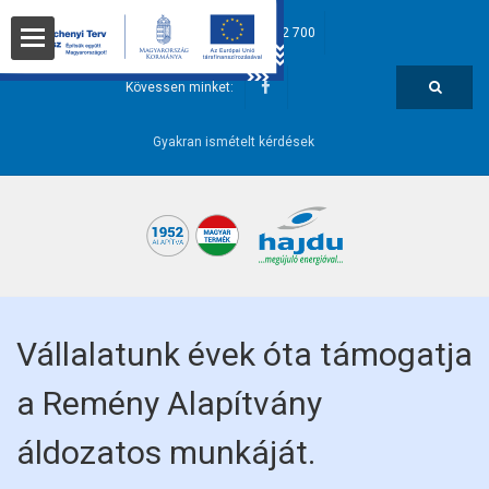
hajdu@hajdurt.hu
+36 52 582 700
t
Kövessen minket:
Gyakran ismételt kérdések
i pontok
Vállalatunk évek óta támogatja
a Remény Alapítvány
őségek
áldozatos munkáját.