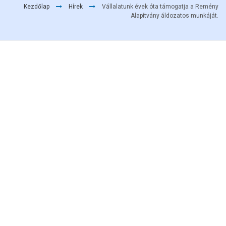
Kezdőlap
Hírek
Vállalatunk évek óta támogatja a Remény
Alapítvány áldozatos munkáját.