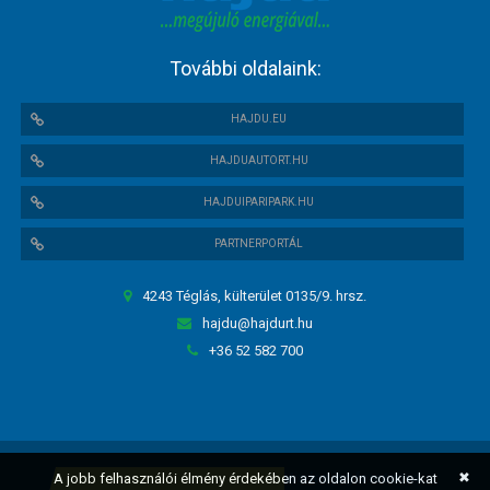
További oldalaink:
HAJDU.EU
HAJDUAUTORT.HU
HAJDUIPARIPARK.HU
PARTNERPORTÁL
4243 Téglás, külterület 0135/9. hrsz.
hajdu@hajdurt.hu
+36 52 582 700
✖
A jobb felhasználói élmény érdekében az oldalon cookie-kat
HAJDU Hajdúsági Ipari Zrt. ©
2018. Minden jog fenntartva.