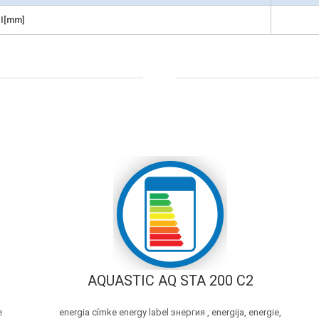
I[mm]
AQUASTIC AQ STA 200 C2
e
energia címke energy label энергия , energija, energie,