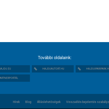
További oldalaink:
AJDU.EU
HAJDUAUTORT.HU
HAJDUIPARIPARK.
ARTNERPORTÁL
Hírek
Blog
Álláslehetőségek
Visszaélés-bejelentés szabály