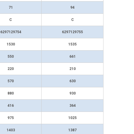
71
94
C
C
6297129754
6297129755
1530
1535
550
661
220
210
570
630
880
930
416
364
975
1025
1403
1387