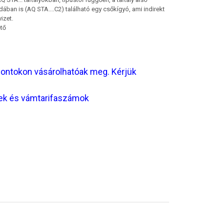
dában is (AQ STA....C2) található egy csőkígyó, ami indirekt
izet.
tő
pontokon vásárolhatóak meg. Kérjük
kek és vámtarifaszámok