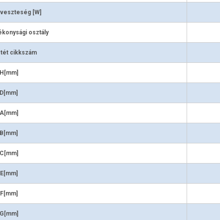
 veszteség [W]
ékonysági osztály
tét cikkszám
H[mm]
D[mm]
A[mm]
B[mm]
C[mm]
E[mm]
F[mm]
G[mm]