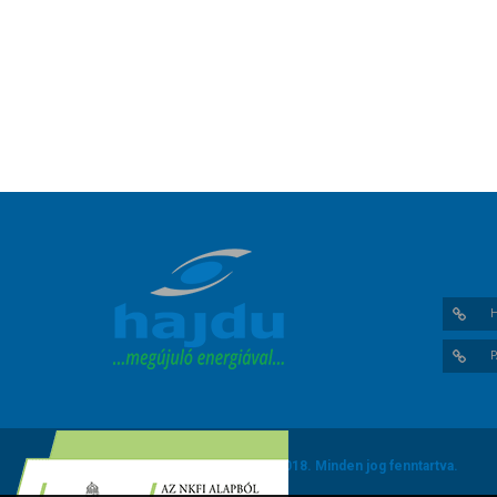
H
P
HAJDU Hajdúsági Ipari Zrt. ©
2018. Minden jog fenntartva.