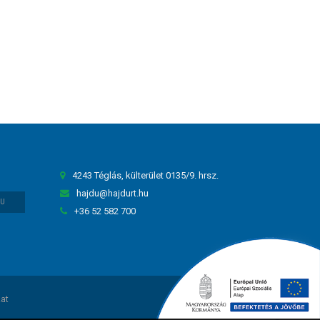
4243 Téglás, külterület 0135/9. hrsz.
hajdu@hajdurt.hu
HU
+36 52 582 700
zat