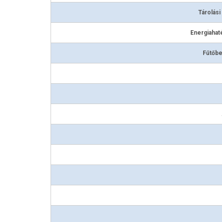
Tárolási
Energiahat
Fűtőbe