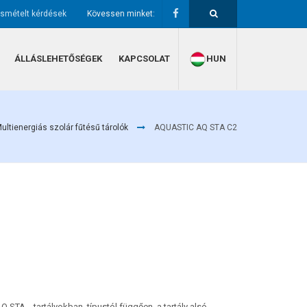
ismételt kérdések
Kövessen minket:
ÁLLÁSLEHETŐSÉGEK
KAPCSOLAT
HUN
ultienergiás szolár fűtésű tárolók
AQUASTIC AQ STA C2
STA... tartályokban, típustól függően, a tartály alsó