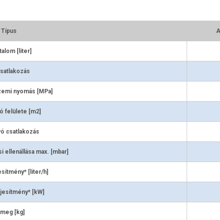
Típus
A
talom [liter]
satlakozás
zemi nyomás [MPa]
 felülete [m2]
ó csatlakozás
i ellenállása max. [mbar]
esítmény* [liter/h]
ljesítmény* [kW]
meg [kg]