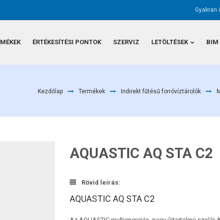
Gyakran 
RMÉKEK
ÉRTÉKESÍTÉSI PONTOK
SZERVIZ
LETÖLTÉSEK
BIM
Kezdőlap
Termékek
Indirekt fűtésű forróvíztárolók
M
AQUASTIC AQ STA C2
Rövid leírás:
AQUASTIC AQ STA C2
Az AQUASTIC multienergiás, nagy űrtartalmú szolár AQ 