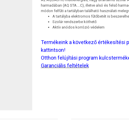
harmadában (AQ STA....C), illetve alsó és felső harma
módon felfűti a tartályban található használati melegv
A tartályba elektromos fűtőbetét is beszerelhe
Szolár rendszerbe köthető
Aktív anódos korrózió védelem
Termékeink a következő értékesítési 
kattintson!
Otthon felújítási program kulcstermé
Garanciális feltételek