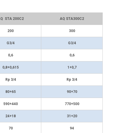
Q STA 200C2
AQ STA300C2
200
300
G3/4
G3/4
0,6
0,6
0,8+0,615
1+0,7
Rp 3/4
Rp 3/4
80+65
90+70
590+440
770+500
24+18
31+20
70
94