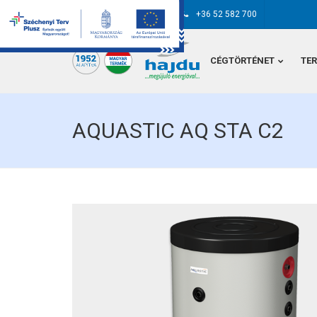
hajdu@hajdurt.hu
+36 52 582 700
CÉGTÖRTÉNET
TE
AQUASTIC AQ STA C2