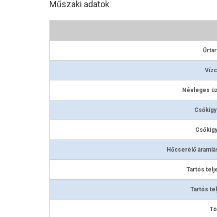
Műszaki adatok
Űrtar
Vízc
Névleges ü
Csőkígyó
Csőkígy
Hőcserélő áramlás
Tartós telj
Tartós te
Tö