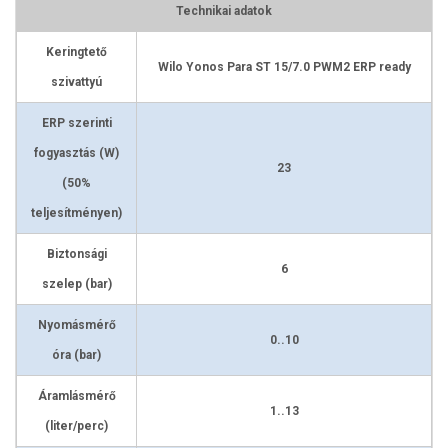
Technikai adatok
Keringtető
Wilo Yonos Para ST 15/7.0 PWM2 ERP ready
szivattyú
ERP szerinti
fogyasztás (W)
23
(50%
teljesítményen)
Biztonsági
6
szelep (bar)
Nyomásmérő
0..10
óra (bar)
Áramlásmérő
1..13
(liter/perc)