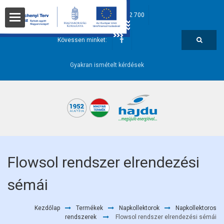
hajdu@hajdurt.hu
+36 52 582 700
t
Kövessen minket:
Gyakran ismételt kérdések
i pontok
Flowsol rendszer elrendezési
sémái
őségek
Kezdőlap
Termékek
Napkollektorok
Napkollektoros
rendszerek
Flowsol rendszer elrendezési sémái