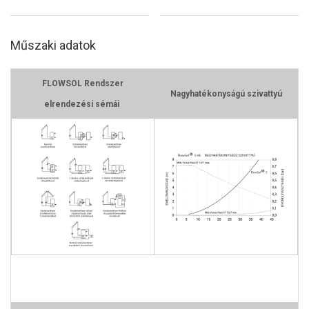
Műszaki adatok
FLOWSOL Rendszer
Nagyhatékonyságú szivattyú
elrendezési sémái