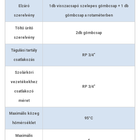
Elzáró
1db visszacsapó szelepes gömbcsap + 1 db
szerelvény
gömbcsap a rotaméterben
Töltő ürítő
2db gömbcsap
szerelvény
Tágulási tartály
RP 3/4"
csatlakozás
Szolárköri
vezetékekhez
RP 3/4"
csatlakozó
méret
Maximális közeg
95°C
hőmérséklet
Maximális