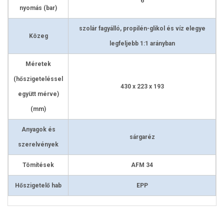
6
nyomás (bar)
szolár fagyálló, propilén-glikol és víz elegye
Közeg
legfeljebb 1:1 arányban
Méretek
(hőszigeteléssel
430 x 223 x 193
együtt mérve)
(mm)
Anyagok és
sárgaréz
szerelvények
Tömítések
AFM 34
Hőszigetelő hab
EPP