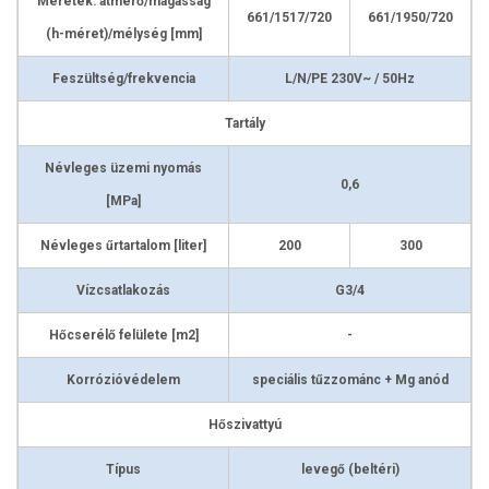
Méretek: átmérő/magasság
661/1517/720
661/1950/720
(h-méret)/mélység [mm]
Feszültség/frekvencia
L/N/PE 230V~ / 50Hz
Tartály
Névleges üzemi nyomás
0,6
[MPa]
Névleges űrtartalom [liter]
200
300
Vízcsatlakozás
G3/4
Hőcserélő felülete [m2]
-
Korrózióvédelem
speciális tűzzománc + Mg anód
Hőszivattyú
Típus
levegő (beltéri)