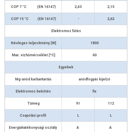
COP 7 °C (EN 16147)
2,43
2,15
COP 15 °C (EN 16147)
-
2,62
Elektromos fűtés
Névleges teljesítmény [W]
1800
o
Max. vízhőmérséklet [
C]
60
Egyebek
Mg-anód karbantartás
anódfogyás kijelző
Elektromos bekötés
fix
Tümeg
91
112
Csapolási profil
L
L
Energiahatékonysági osztály
A
A