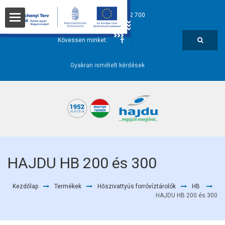
hajdu@hajdurt.hu
+36 52 582 700
t
Kövessen minket:
Gyakran ismételt kérdések
i pontok
HAJDU HB 200 és 300
Kezdőlap
Termékek
Hőszivattyús forróvíztárolók
HB
őségek
HAJDU HB 200 és 300