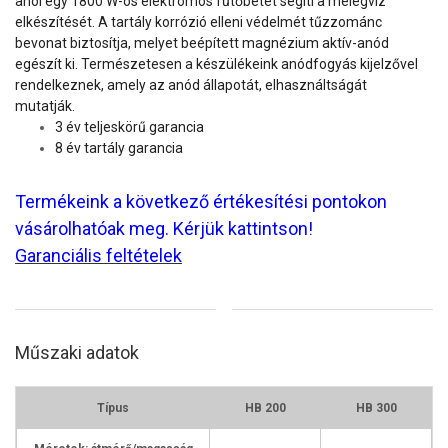
ahol egy 1800 W-os elektromos fűtőbetét segíti a melegvíz
elkészítését.
A tartály korrózió elleni védelmét tűzzománc
bevonat biztosítja, melyet beépített magnézium aktív-anód
egészít ki.
Természetesen a készülékeink anódfogyás kijelzővel
rendelkeznek, amely az anód állapotát, elhasználtságát
mutatják.
3 év teljeskörű garancia
8 év tartály garancia
Termékeink a következő értékesítési pontokon
vásárolhatóak meg. Kérjük kattintson!
Garanciális feltételek
Műszaki adatok
Típus
HB 200
HB 300