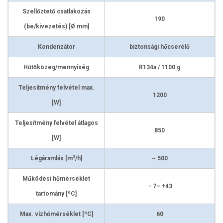
Szellőztető csatlakozás
190
(be/kivezetés) [Ø mm]
Kondenzátor
biztonsági hőcserélő
Hűtőközeg/mennyiség
R134a / 1100 g
Teljesítmény felvétel max.
1200
[W]
Teljesítmény felvétel átlagos
850
[W]
3
Légáramlás [m
/h]
~ 500
Működési hőmérséklet
- 7– +43
o
tartomány [
C]
o
Max. vízhőmérséklet [
C]
60