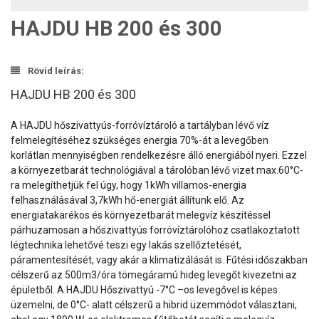
HAJDU HB 200 és 300
Rövid leírás:
HAJDU HB 200 és 300
A HAJDU hőszivattyús-forróvíztároló a tartályban lévő víz
felmelegítéséhez szükséges energia 70%-át a levegőben
korlátlan mennyiségben rendelkezésre álló energiából nyeri. Ezzel
a környezetbarát technológiával a tárolóban lévő vizet max.60°C-
ra melegíthetjük fel úgy, hogy 1kWh villamos-energia
felhasználásával 3,7kWh hő-energiát állítunk elő.
Az
energiatakarékos és környezetbarát melegvíz készítéssel
párhuzamosan a hőszivattyús forróvíztárolóhoz csatlakoztatott
légtechnika lehetővé teszi egy lakás szellőztetését,
páramentesítését, vagy akár a klimatizálását is. Fűtési időszakban
célszerű az 500m3/óra tömegáramú hideg levegőt kivezetni az
épületből.
A HAJDU Hőszivattyú -7°C –os levegővel is képes
üzemelni, de 0°C- alatt célszerű a hibrid üzemmódot választani,