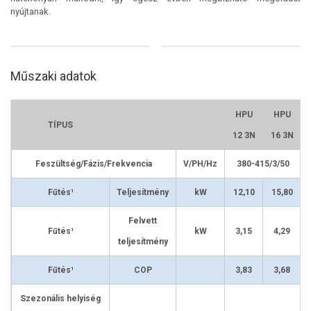
nyújtanak.
Műszaki adatok
HPU
HPU
TÍPUS
12 3N
16 3N
Feszültség/Fázis/Frekvencia
V/PH/Hz
380-415/3/50
Fűtés¹
Teljesítmény
kW
12,10
15,80
Felvett
Fűtés¹
kW
3,15
4,29
teljesítmény
Fűtés¹
COP
3,83
3,68
Szezonális helyiség