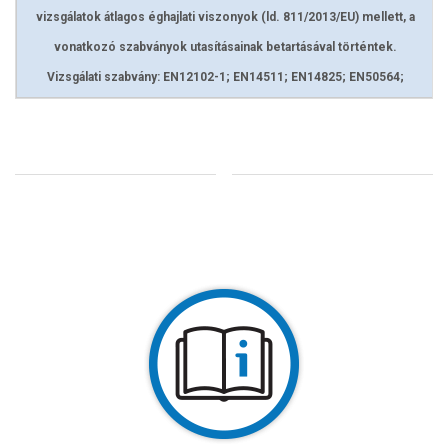
vizsgálatok átlagos éghajlati viszonyok (ld. 811/2013/EU) mellett, a
vonatkozó szabványok utasításainak betartásával történtek.
Vizsgálati szabvány: EN12102-1; EN14511; EN14825; EN50564;