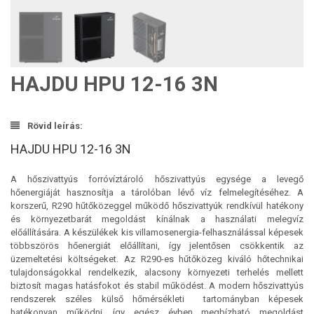
HAJDU HPU 12-16 3N
Rövid leírás:
HAJDU HPU 12-16 3N
A hőszivattyús forróvíztároló hőszivattyús egysége a levegő
hőenergiáját hasznosítja a tárolóban lévő víz felmelegítéséhez. A
korszerű, R290 hűtőközeggel működő hőszivattyúk rendkívül hatékony
és környezetbarát megoldást kínálnak a használati melegvíz
előállítására. A készülékek kis villamosenergia-felhasználással képesek
többszörös hőenergiát előállítani, így jelentősen csökkentik az
üzemeltetési költségeket. Az R290-es hűtőközeg kiváló hőtechnikai
tulajdonságokkal rendelkezik, alacsony környezeti terhelés mellett
biztosít magas hatásfokot és stabil működést. A modern hőszivattyús
rendszerek széles külső hőmérsékleti tartományban képesek
hatékonyan működni, így egész évben megbízható megoldást