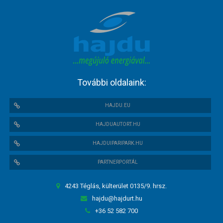
További oldalaink:
HAJDU.EU
HAJDUAUTORT.HU
HAJDUIPARIPARK.HU
PARTNERPORTÁL
4243 Téglás, külterület 0135/9. hrsz.
hajdu@hajdurt.hu
+36 52 582 700