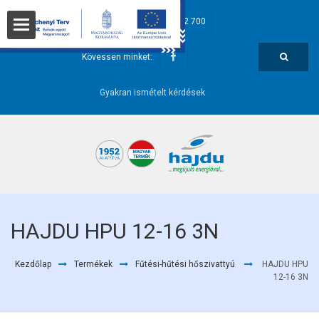
hajdu@hajdurt.hu
+36 52 582 700
t
Kövessen minket:
Gyakran ismételt kérdések
i pontok
HAJDU HPU 12-16 3N
Kezdőlap
Termékek
Fűtési-hűtési hőszivattyú
HAJDU HPU
őségek
12-16 3N