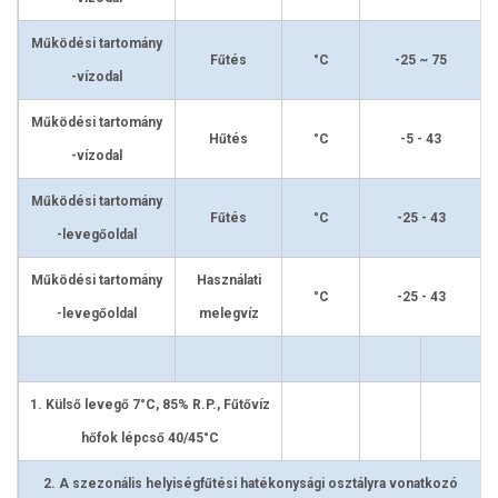
Működési tartomány
Fűtés
°C
-25 ~ 75
-vízodal
Működési tartomány
Hűtés
°C
-5 - 43
-vízodal
Működési tartomány
Fűtés
°C
-25 - 43
-levegőoldal
Működési tartomány
Használati
°C
-25 - 43
-levegőoldal
melegvíz
1. Külső levegő 7°C, 85% R.P., Fűtővíz
hőfok lépcső 40/45°C
2. A szezonális helyiségfűtési hatékonysági osztályra vonatkozó