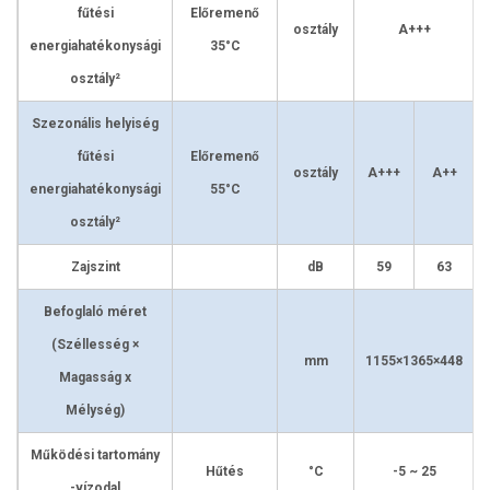
fűtési
Előremenő
osztály
A+++
energiahatékonysági
35°C
osztály²
Szezonális helyiség
fűtési
Előremenő
osztály
A+++
A++
energiahatékonysági
55°C
osztály²
Zajszint
dB
59
63
Befoglaló méret
(Széllesség ×
mm
1155×1365×448
Magasság x
Mélység)
Működési tartomány
Hűtés
°C
-5 ~ 25
-vízodal