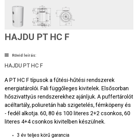
HAJDU PT HC F
Rövid leírás:
HAJDU PT HC F
A PT HC F típusok a fűtési-hűtési rendszerek
energiatárolói. Fali függőleges kivitelek. Elsősorban
hőszivattyús rendszerekhez ajánljuk. A puffertárolót
acéltartály, poliuretán hab szigetelés, fémköpeny és
- fedél alkotja. 60, 80 és 100 literes 2+2 csonkos, 60
literes 4+4 csonkos kivitelben készülnek.
3 év teljes körű garancia