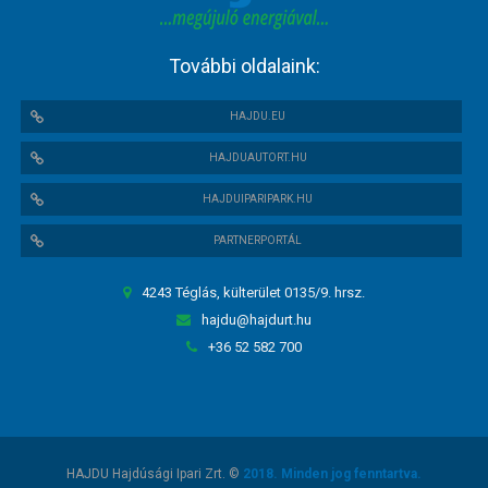
További oldalaink:
HAJDU.EU
HAJDUAUTORT.HU
HAJDUIPARIPARK.HU
PARTNERPORTÁL
4243 Téglás, külterület 0135/9. hrsz.
hajdu@hajdurt.hu
+36 52 582 700
HAJDU Hajdúsági Ipari Zrt. ©
2018. Minden jog fenntartva.