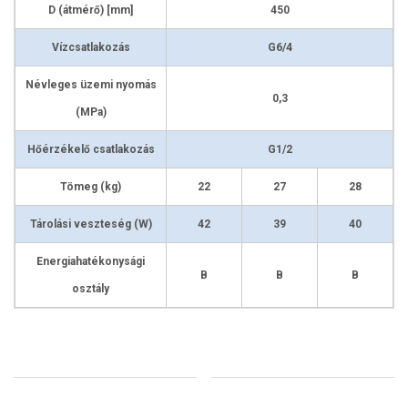
D (átmérő) [mm]
450
Vízcsatlakozás
G6/4
Névleges üzemi nyomás
0,3
(MPa)
Hőérzékelő csatlakozás
G1/2
Tömeg (kg)
22
27
28
Tárolási veszteség (W)
42
39
40
Energiahatékonysági
B
B
B
osztály