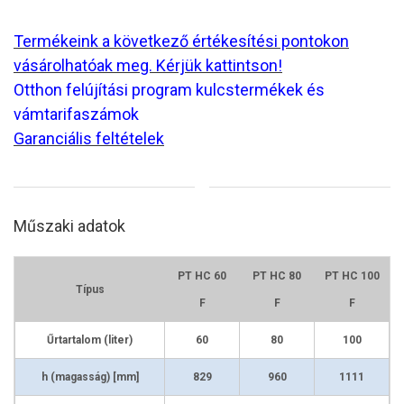
Termékeink a következő értékesítési pontokon
vásárolhatóak meg. Kérjük kattintson!
Otthon felújítási program kulcstermékek és
vámtarifaszámok
Garanciális feltételek
Műszaki adatok
PT HC 60
PT HC 80
PT HC 100
Típus
F
F
F
Űrtartalom (liter)
60
80
100
h (magasság) [mm]
829
960
1111