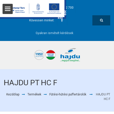
hajdu@hajdurt.hu
+36 52 582 700
t
Kövessen minket:
Gyakran ismételt kérdések
i pontok
HAJDU PT HC F
Kezdőlap
Termékek
Fűtési-hűtési puffertárolók
HAJDU PT
őségek
HC F