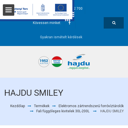
hajdu@hajdurt.hu
+36 52 582 700
t
Kövessen minket:
Gyakran ismételt kérdések
i pontok
HAJDU SMILEY
Kezdőlap
Termékek
Elektromos zártrendszerű forróvíztárolók
őségek
Fali függőleges kivitelek 30L-200L
HAJDU SMILEY