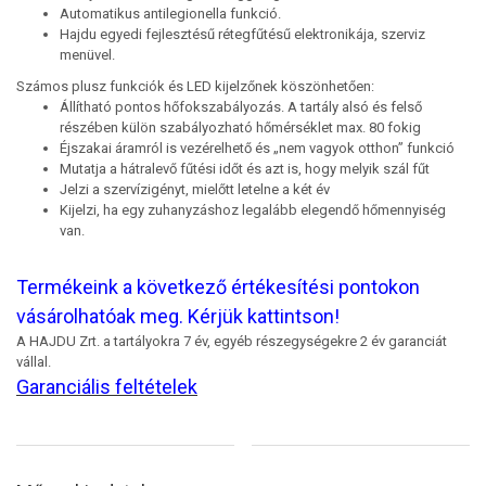
Automatikus antilegionella funkció.
Hajdu egyedi fejlesztésű rétegfűtésű elektronikája, szerviz
menüvel.
Számos plusz funkciók és LED kijelzőnek köszönhetően:
Állítható pontos hőfokszabályozás. A tartály alsó és felső
részében külön szabályozható hőmérséklet max. 80 fokig
Éjszakai áramról is vezérelhető és „nem vagyok otthon” funkció
Mutatja a hátralevő fűtési időt és azt is, hogy melyik szál fűt
Jelzi a szervízigényt, mielőtt letelne a két év
Kijelzi, ha egy zuhanyzáshoz legalább elegendő hőmennyiség
van.
Termékeink a következő értékesítési pontokon
vásárolhatóak meg. Kérjük kattintson!
A HAJDU Zrt. a tartályokra 7 év, egyéb részegységekre 2 év garanciát
vállal.
Garanciális feltételek