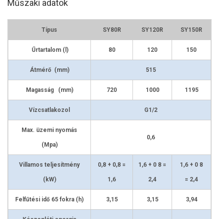
Műszaki adatok
Típus
SY80R
SY120R
SY150R
Űrtartalom (l)
80
120
150
Átmérő (mm)
515
Magasság (mm)
720
1000
1195
Vízcsatlakozol
G1/2
Max. üzemi nyomás
0,6
(Mpa)
Villamos teljesítmény
0,8 + 0,8 =
1,6 + 0 8 =
1,6 + 0 8
(kW)
1,6
2,4
= 2,4
Felfűtési idő 65 fokra (h)
3,15
3,15
3,94