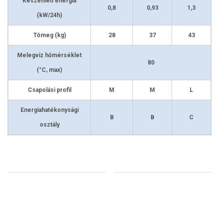
Készenléti energia
0,8
0,93
1,3
(kW/24h)
Tömeg (kg)
28
37
43
Melegvíz hőmérséklet
80
(°C, max)
Csapolási profil
M
M
L
Energiahatékonysági
B
B
C
osztály