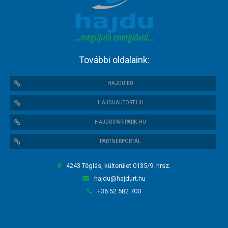
További oldalaink:
HAJDU.EU
HAJDUAUTORT.HU
HAJDUIPARIPARK.HU
PARTNERPORTÁL
4243 Téglás, külterület 0135/9. hrsz.
hajdu@hajdurt.hu
+36 52 582 700