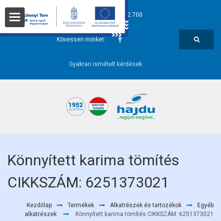
hajdu@hajdurt.hu
+36 52 582 700
t
Kövessen minket:
Gyakran ismételt kérdések
i pontok
Könnyített karima tömítés
CIKKSZÁM: 6251373021
őségek
Kezdőlap
Termékek
Alkatrészek és tartozékok
Egyéb
alkatrészek
Könnyített karima tömítés CIKKSZÁM: 6251373021