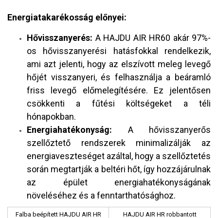
Energiatakarékosság előnyei:
Hővisszanyerés:
A HAJDU AIR HR60 akár 97%-
os hővisszanyerési hatásfokkal rendelkezik,
ami azt jelenti, hogy az elszívott meleg levegő
hőjét visszanyeri, és felhasználja a beáramló
friss levegő előmelegítésére. Ez jelentősen
csökkenti a fűtési költségeket a téli
hónapokban.
Energiahatékonyság:
A hővisszanyerős
szellőztető rendszerek minimalizálják az
energiaveszteséget azáltal, hogy a szellőztetés
során megtartják a beltéri hőt, így hozzájárulnak
az épület energiahatékonyságának
növeléséhez és a fenntarthatósághoz.
Falba beépített HAJDU AIR HR
HAJDU AIR HR robbantott