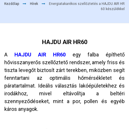
Kezdőlap
Hírek
Energiatakarékos szellőztetés a HAJDU AIR HR
60 készülékkel
HAJDU AIR HR60
A
HAJDU AIR HR60
egy falba építhető
hővisszanyerős szellőztető rendszer, amely friss és
tiszta levegőt biztosít zárt terekben, miközben segít
fenntartani az optimális hőmérsékletet és
páratartalmat. Ideális választás lakóépületekhez és
irodákhoz, mivel eltávolítja a beltéri
szennyeződéseket, mint a por, pollen és egyéb
káros anyagok.