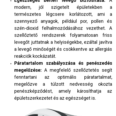
Egészséges beltéri levegő biztosítása:
A
modern, jól szigetelt épületekben a
természetes légcsere korlátozott, ami a
szennyező anyagok, például por, pollen és
szén-dioxid felhalmozódásához vezethet. A
szellőztető rendszerek folyamatosan friss
levegőt juttatnak a helyiségekbe, ezáltal javítva
a levegő minőségét és csökkentve az allergiás
reakciók kockázatát.
Páratartalom szabályozása és penészedés
megelőzése:
A megfelelő szellőztetés segít
fenntartani az optimális páratartalmat,
megelőzve a túlzott nedvesség okozta
penészképződést, amely károsíthatja az
épületszerkezetet és az egészséget is.