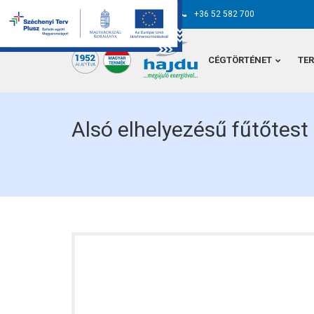
hajdu@hajdurt.hu
+36 52 582 700
CÉGTÖRTÉNET
TE
Alsó elhelyezésű fűtőte