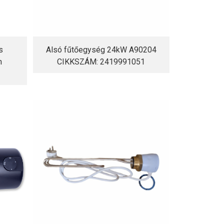
s
Alsó fűtőegység 24kW A90204
m
CIKKSZÁM: 2419991051