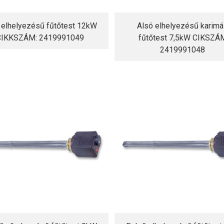
 elhelyezésű fűtőtest 12kW
Alsó elhelyezésű karim
CIKKSZÁM: 2419991049
fűtőtest 7,5kW CIKSZÁ
2419991048