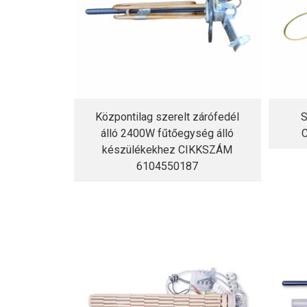
Központilag szerelt zárófedél
S
álló 2400W fűtőegység álló
készülékekhez CIKKSZÁM
6104550187