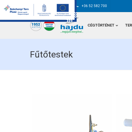
hajdu@hajdurt.hu
+36 52 582 700
CÉGTÖRTÉNET
TE
Fűtőtestek