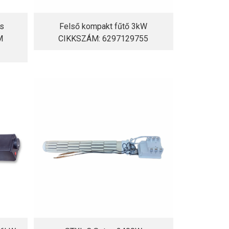
ás
Felső kompakt fűtő 3kW
M
CIKKSZÁM: 6297129755