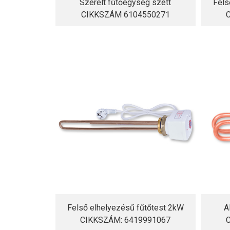
Szerelt fűtőegység szett
Fels
CIKKSZÁM 6104550271
Felső elhelyezésű fűtőtest 2kW
A
CIKKSZÁM: 6419991067