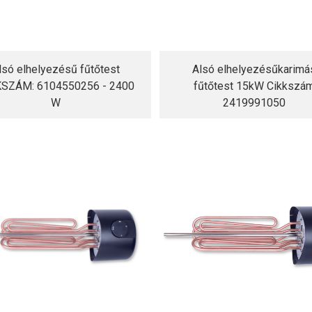
lsó elhelyezésű fűtőtest
Alsó elhelyezésűkarimá
KSZÁM: 6104550256 - 2400
fűtőtest 15kW Cikkszá
W
2419991050