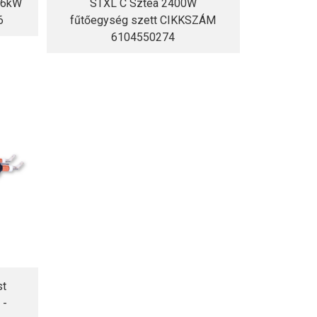
t 6kW
STXL C Sztea 2400W
6
fűtőegység szett CIKKSZÁM
6104550274
st
 -