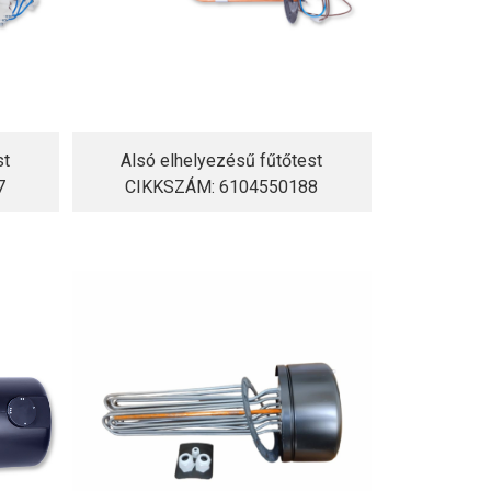
st
Alsó elhelyezésű fűtőtest
7
CIKKSZÁM: 6104550188