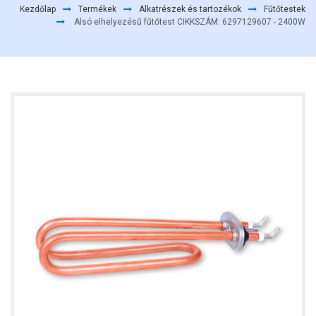
Kezdőlap
Termékek
Alkatrészek és tartozékok
Fűtőtestek
Alsó elhelyezésű fűtőtest CIKKSZÁM: 6297129607 - 2400W