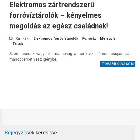
Elektromos zártrendszerű
forróvíztárolók – kényelmes
megoldás az egész családnak!
Címkék:
Elektromos forróvíztárolók
Forróvíz
Melegvíz
Tartály
Szerencsések vagyunk, manapság a forró víz elérése csupán pár
másodpercet vesz igénybe.
TOVÁBB OLVASOM
Bejegyzések
keresése