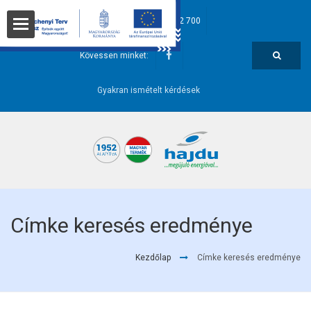
hajdu@hajdurt.hu
+36 52 582 700
t
Kövessen minket:
Gyakran ismételt kérdések
i pontok
Címke keresés eredménye
Kezdőlap
Címke keresés eredménye
őségek