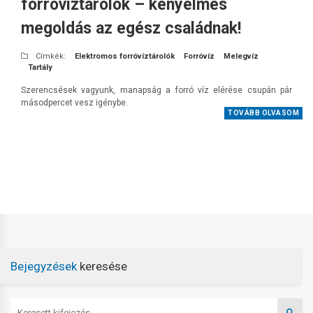
forróvíztárolók – kényelmes
megoldás az egész családnak!
Címkék:
Elektromos forróvíztárolók
Forróvíz
Melegvíz
Tartály
Szerencsések vagyunk, manapság a forró víz elérése csupán pár
másodpercet vesz igénybe.
TOVÁBB OLVASOM
Bejegyzések
keresése