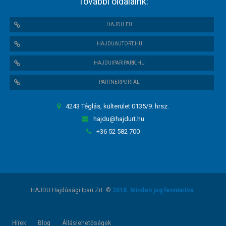
További oldalaink:
HAJDU.EU
HAJDUAUTORT.HU
HAJDUIPARIPARK.HU
PARTNERPORTÁL
4243 Téglás, külterület 0135/9. hrsz.
hajdu@hajdurt.hu
+36 52 582 700
HAJDU Hajdúsági Ipari Zrt. ©
2018. Minden jog fenntartva.
Hírek
Blog
Álláslehetőségek