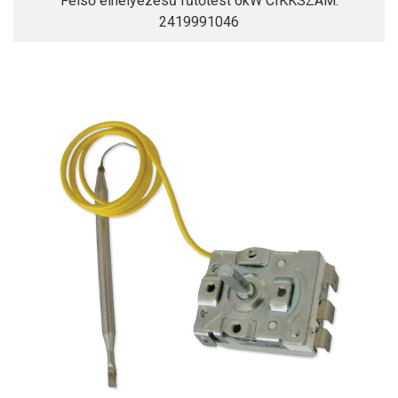
Felső elhelyezésű fűtőtest 6kW CIKKSZÁM:
2419991046