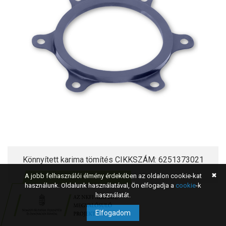
Könnyített karima tömítés CIKKSZÁM: 6251373021
✖
A jobb felhasználói élmény érdekében az oldalon cookie-kat
használunk. Oldalunk használatával, Ön elfogadja a
cookie
-k
használatát.
Elfogadom